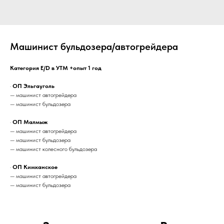
Машинист бульдозера/автогрейдера
Категория E/D в УТМ +опыт 1 год
·
ОП Эльгауголь
— машинист автогрейдера
— машинист бульдозера
·
ОП Малмыж
— машинист автогрейдера
— машинист бульдозера
— машинист колесного бульдозера
·
ОП Кимканское
— машинист автогрейдера
— машинист бульдозера